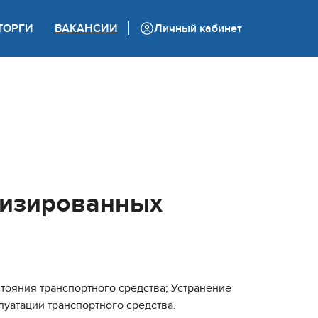
+7 (862) 444 05 05
ТОРГИ
ВАКАНСИИ
Личный кабинет
Колл-центр
лизированных
ояния транспортного средства; Устранение
уатации транспортного средства.