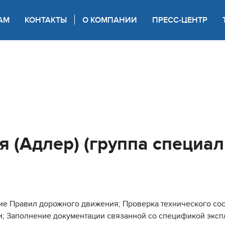
АМ
КОНТАКТЫ
О КОМПАНИИ
ПРЕСС-ЦЕНТР
 для слабовидящих
я (Адлер) (группа специа
е Правил дорожного движения; Проверка технического сост
и; Заполнение документации связанной со спецификой экспл