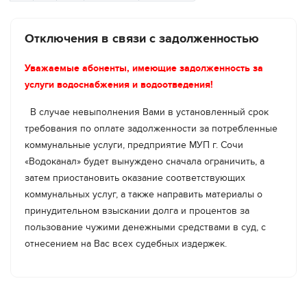
Плеханова, СТ Экран, СТ Эврика.
Хотите быть в курсе важных событий о
деятельности МУП г. Сочи "Водоканал" и
Отключения в связи с задолженностью
оперативной информации об отключениях -
Завершить необходимый комплекс работ
подписывайтесь на наш канал в Max по
Уважаемые абоненты, имеющие задолженность за
планируется до 16:00.
ссылке
https://max.ru/id2320242443_gos
услуги водоснабжения и водоотведения!
Работы продлены, ориентировочно до 17:00.
В случае невыполнения Вами в установленный срок
Работы продлены, ориентировочно до 19:00.
требования по оплате задолженности за потребленные
коммунальные услуги, предприятие МУП г. Сочи
Работы завершены. Водоснабжение
«Водоканал» будет вынуждено сначала ограничить, а
восстанавливается.
затем приостановить оказание соответствующих
коммунальных услуг, а также направить материалы о
Хотите быть в курсе важных событий о
принудительном взыскании долга и процентов за
деятельности МУП г. Сочи "Водоканал" и
пользование чужими денежными средствами в суд, с
оперативной информации об отключениях -
отнесением на Вас всех судебных издержек.
подписывайтесь на наш канал в Max по
ссылке
https://max.ru/id2320242443_gos