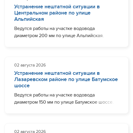
подписывайтесь на наш канал в Max по
ряда домов (частично): пос. Волковка
Устранение нештатной ситуации в
ссылке
https://max.ru/id2320242443_gos
Центральном районе по улице
Альпийская
Завершить необходимый комплекс работ
Ведутся работы на участке водовода
планируется до 12:00.
диаметром 200 мм по улице Альпийская.
Работы завершены, водоснабжение
восстанавливается.
На период проведения работ ограничение
Хотите быть в курсе важных событий о
водоснабжения может наблюдаться у жителей
02 августа 2026
деятельности МУП г. Сочи "Водоканал" и
ряда домов по улицам Альпийская, пер.
Устранение нештатной ситуации в
оперативной информации об отключениях -
Докучаева, Красная, Севастопольская,
Лазаревском районе по улице Батумское
подписывайтесь на наш канал в Max по
Мичурина, пер. Севастопольский, Чапаева,
шоссе
ссылке
https://max.ru/id2320242443_gos
Параллельная.
Ведутся работы на участке водовода
диаметром 150 мм по улице Батумское шоссе.
Завершить необходимый комплекс работ
планируется до 00:00.
На период проведения работ ограничение
водоснабжения может наблюдаться у жителей
02 августа 2026