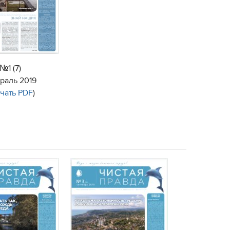
№1 (7)
раль 2019
ачать PDF
)