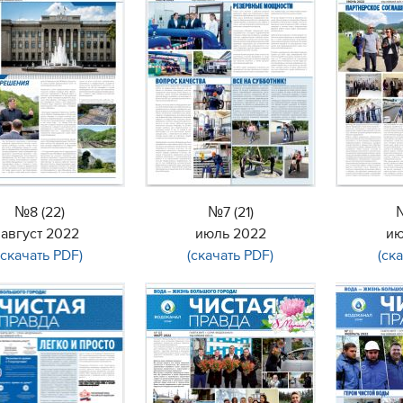
№8 (22)
№7 (21)
№
август 2022
июль 2022
ию
(скачать PDF)
(скачать PDF)
(ск