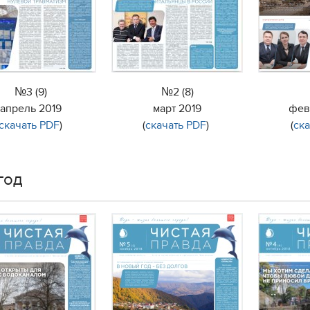
№3 (9)
№2 (8)
апрель 2019
март 2019
фев
скачать PDF
)
(
скачать PDF
)
(
ск
год