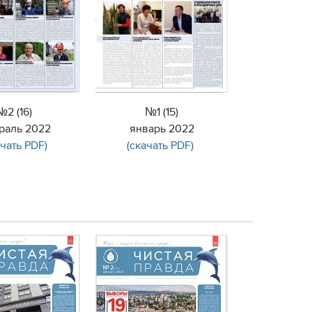
№2 (16)
№1 (15)
раль 2022
январь 2022
ачать PDF)
(скачать PDF)