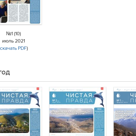
№1 (10)
июль 2021
(
скачать PDF
)
год