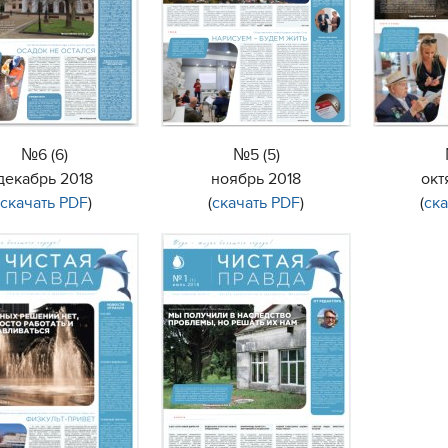
№6 (6)
№5 (5)
декабрь 2018
ноябрь 2018
окт
(
скачать PDF
)
(
скачать PDF
)
(
ск