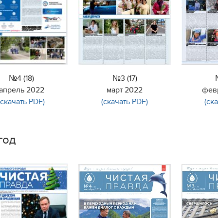
№4 (18)
№3 (17)
апрель 2022
март 2022
фев
(скачать PDF)
(скачать PDF)
(ск
год