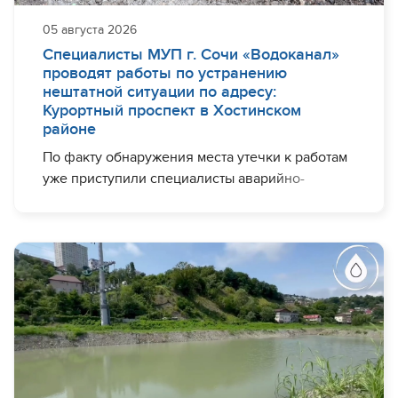
дебиторская задолженность превышающая
два расчетных периода, по состоянию на
05 августа 2026
04.08.2026 составляет
94 084 733,55 рубля.
Специалисты МУП г. Сочи «Водоканал»
проводят работы по устранению
нештатной ситуации по адресу:
Курортный проспект в Хостинском
Напоминаем: если абонент игнорирует
районе
уведомления и не идет на контакт,
предприятие вынуждено ограничивать
По факту обнаружения места утечки к работам
водоснабжение до полного погашения долга.
уже приступили специалисты аварийно-
восстановительной бригады.
Ограничение подачи ресурса — это
вынужденная мера, направленная на
На данный момент производится разрытие
стимулирование своевременной оплаты
грунта, обеспечивается доступ к
коммунальных услуг.
поврежденному участку трубопровода
диаметром 300 мм.
Отметим, работы проходят без отключения
жителей от водоснабжения.