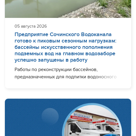
05 августа 2026
Предприятие Сочинского Водоканала
готово к пиковым сезонным нагрузкам:
бассейны искусственного пополнения
подземных вод на главном водозаборе
успешно запущены в работу
Работы по реконструкции бассейнов,
предназначенных для подпитки водоносного
горизонта, завершены.
Выполнена полная очистка дна пяти
бассейнов: удалены иловые отложения, снят
закольматированный слой грунта, проведена
планировка дна и откосов, очищены подающе-
разводящие каналы.