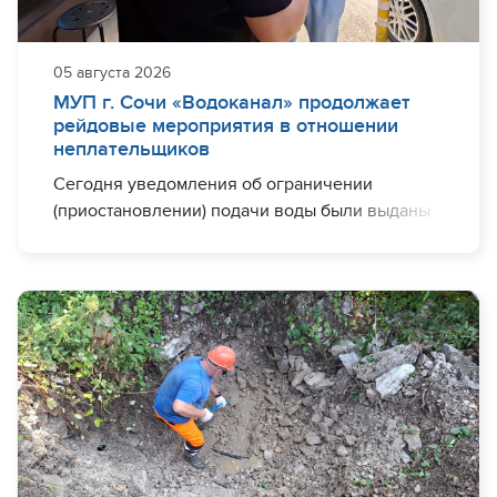
05 августа 2026
МУП г. Сочи «Водоканал» продолжает
рейдовые мероприятия в отношении
неплательщиков
Сегодня уведомления об ограничении
(приостановлении) подачи воды были выданы
юридическим лицам в Центральном районе.
Рейдовые мероприятия по вручению
уведомлений должникам проводятся
специалистами предприятия на регулярной
основе в каждом районе города-курорта.
За прошедшую неделю в Центральном районе
юридическим лицам вручено уведомлений на
сумму
807 272,19 рубля.
Общая же