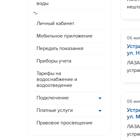
воды
нешта
">
Шосс
могут
Личный кабинет
Шоссе
Мобильное приложение
06 ма
Завер
Устр
Передать показания
ул. 
Приборы учета
ЛАЗА
устра
Тарифы на
мм по
водоснабжение и
водоотведение
водос
Верхн
Подключение
06 ма
Завер
Устр
Платные услуги
ул. 
Правовое просвещение
ЛАЗА
устра