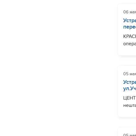
Чаихт
06 ма
Завер
Устр
пере
КРАС
опера
диаме
Огран
Листо
05 ма
Завер
Устр
ул.У
ЦЕНТР
нешта
Учите
могут
Грибо
05 ма