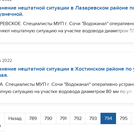
шить необходимый комплекс работ планируется до 18:00.
анение нештатной ситуации в Лазаревском районе п
Кузнечной.
РЕВСКОЕ. Специалисты МУП г. Сочи "Водоканал" оперативн
няют нештатную ситуацию на участке водовода диаметром 5
 ул. Кузнечной в районе дома № 25-42. Ограничения с
набжением могут наблюдаться (частично) ул.Кузнечная.
шить необходимый комплекс работ планируется до 18:00.
я 2022
анение нештатной ситуации в Хостинском районе по 
ая.
. Специалисты МУП г. Сочи "Водоканал" оперативно устран
тную ситуацию на участке водовода диаметром 80 мм по ул.
я в районе дома№ 1. Ограничения с водоснабжением могут
даться (частично) ул. Прямая.
шить необходимый комплекс работ планируется до 18:00.
Назад
789
790
791
792
793
794
795
о