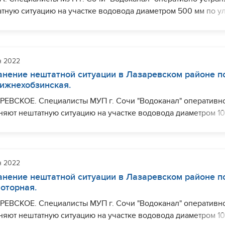
тную ситуацию на участке водовода диаметром 500 мм по ул
ейная, в районе дома№ 4В. Ограничения с водоснабжением
 наблюдаться (частично) по ул. Сухумское Шоссе, ул.
йная, ул. Самшитовая.
я 2022
шить необходимый комплекс работ планируется до 18:00.
анение нештатной ситуации в Лазаревском районе п
Нижнехобзинская.
РЕВСКОЕ. Специалисты МУП г. Сочи "Водоканал" оперативн
няют нештатную ситуацию на участке водовода диаметром 1
 ул. Нижнехобзинская, в районе дома №3. Ограничения с
набжением могут наблюдаться (частично) по ул.
ехобзинская, ул. Магнитогорская.
я 2022
шить необходимый комплекс работ планируется до 17:00.
анение нештатной ситуации в Лазаревском районе п
Моторная.
РЕВСКОЕ. Специалисты МУП г. Сочи "Водоканал" оперативн
няют нештатную ситуацию на участке водовода диаметром 1