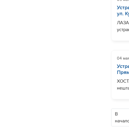
Завер
Устр
ул. 
ЛАЗА
устра
мм по
водос
Завер
04 ма
Устр
Прям
ХОСТА
нешта
Пряма
наблю
Завер
В
начал