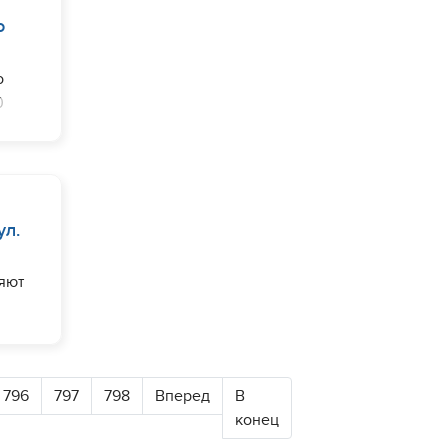
о
о
0
ул.
яют
796
797
798
Вперед
В
конец