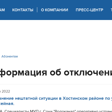
АМ
КОНТАКТЫ
О КОМПАНИИ
ПРЕСС-ЦЕНТР
 для слабовидящих
Абонентам
формация об отключен
я 2022
анение нештатной ситуации в Хостинском районе по 
ейная.
. Специалисты МУП г. Сочи "Водоканал" оперативно устран