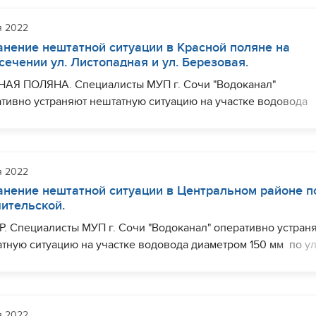
.
я 2022
шить необходимый комплекс работ планируется до 16:00.
анение нештатной ситуации в Красной поляне на
сечении ул. Листопадная и ул. Березовая.
НАЯ ПОЛЯНА. Специалисты МУП г. Сочи "Водоканал"
тивно устраняют нештатную ситуацию на участке водовода
тром 150 мм на пересечении ул. Листопадная и ул. Березова
ичения с водоснабжением могут наблюдаться (частично) по 
падная, ул. Березовая, пер. Лыжный, пер. Акаций, пер. Лун
я 2022
шить необходимый комплекс работ планируется до 13:00.
анение нештатной ситуации в Центральном районе п
чительской.
. Специалисты МУП г. Сочи "Водоканал" оперативно устран
тную ситуацию на участке водовода диаметром 150 мм по ул
льской в районе дома № 18. Ограничения с водоснабжение
 наблюдаться (частично) ул. Комсомольская, ул. Джигитская, 
едова, ул. Учительская.
я 2022