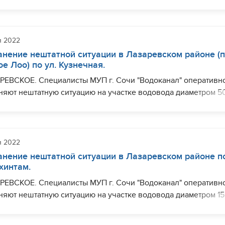
 ул. Моторная, в районе дома №7. Ограничения с
набжением могут наблюдаться (частично) по ул. Моторная, у
йская.
я 2022
шить необходимый комплекс работ планируется до 16:00.
анение нештатной ситуации в Лазаревском районе (п
ое Лоо) по ул. Кузнечная.
РЕВСКОЕ. Специалисты МУП г. Сочи "Водоканал" оперативн
няют нештатную ситуацию на участке водовода диаметром 5
. Кузнечная, в районе дома №25. Ограничения с
набжением могут наблюдаться (частично) по ул. Кузнечная.
шить необходимый комплекс работ планируется до 12:00.
я 2022
анение нештатной ситуации в Лазаревском районе п
Ахинтам.
РЕВСКОЕ. Специалисты МУП г. Сочи "Водоканал" оперативн
няют нештатную ситуацию на участке водовода диаметром 1
 ул. Ахинтам, в районе дома №5. Ограничения с
набжением могут наблюдаться (частично) по ул. Ахинтам, ул