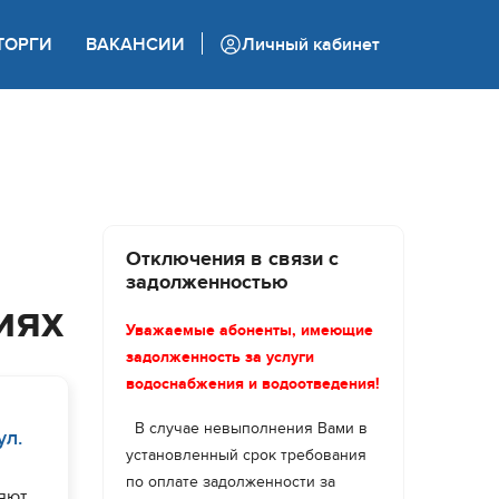
+7 (862) 444 05 05
ТОРГИ
ВАКАНСИИ
Личный кабинет
Колл-центр
Отключения в связи с
задолженностью
иях
Уважаемые абоненты, имеющие
задолженность за услуги
водоснабжения и водоотведения!
В случае невыполнения Вами в
ул.
установленный срок требования
по оплате задолженности за
яют