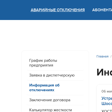
АВАРИЙНЫЕ ОТКЛЮЧЕНИЯ
АБОНЕНТ
Версия
Главная
График работы
предприятия
Ин
Заявка в диспетчерскую
Информация об
отключениях
06 ма
Устр
Заключение договора
Шосс
Калькулятор жесткости
ХОСТА