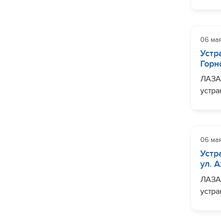
мм по
водос
Енисе
06 ма
Завер
Устр
Горн
ЛАЗА
устра
по ул
водос
Завер
06 ма
Устр
ул. 
ЛАЗА
устра
мм по
водос