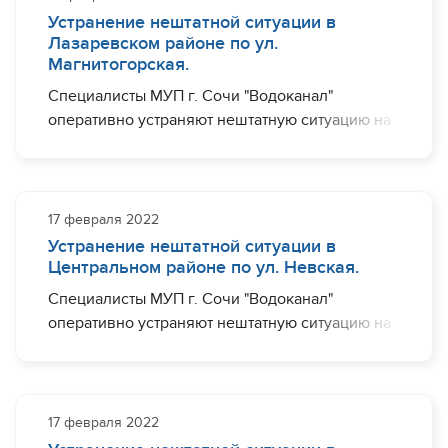
Устранение нештатной ситуации в
Завершить необходимый комплекс работ
Лазаревском районе по ул.
планируется до 15:00.
Магнитогорская.
Специалисты МУП г. Сочи "Водоканал"
оперативно устраняют нештатную ситуацию на
участке водовода диаметром 100 мм по ул.
Магнитогорская п. Нижняя Хобза, в районе
дома №13/45. Ограничения с водоснабжением
могут наблюдаться (частично) по ул.
17 февраля 2022
Магнитогорская.
Устранение нештатной ситуации в
Центральном районе по ул. Невская.
Завершить необходимый комплекс работ
Специалисты МУП г. Сочи "Водоканал"
планируется до 15:00.
оперативно устраняют нештатную ситуацию на
участке водовода диаметром 100 мм по ул.
Невская в районе дома № 8. Ограничения с
водоснабжением могут наблюдаться (частично)
по пер. Трунова, ул. Невская.
17 февраля 2022