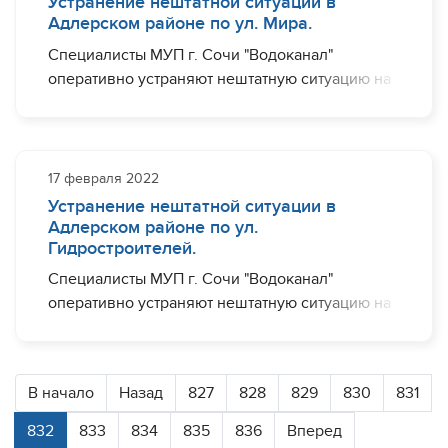
Устранение нештатной ситуации в
Завершить необходимый комплекс работ
Адлерском районе по ул. Мира.
планируется до 20:00.
Специалисты МУП г. Сочи "Водоканал"
оперативно устраняют нештатную ситуацию на
участке водовода диаметром 100 мм по ул.
Мира, в районе дома № 21. Ограничения с
водоснабжением могут наблюдаться (частично)
ул. Мира.
17 февраля 2022
Устранение нештатной ситуации в
Завершить необходимый комплекс работ
Адлерском районе по ул.
планируется до 17:00.
Гидростроителей.
Специалисты МУП г. Сочи "Водоканал"
оперативно устраняют нештатную ситуацию на
участке водовода диаметром 150 мм по ул.
Гидростроителей, в районе дома №1.
Ограничения с водоснабжением могут
В начало
Назад
827
828
829
830
831
наблюдаться (частично) ул. Гидростороителей,
ул. Турбинная, ул. Озерная.
832
833
834
835
836
Вперед