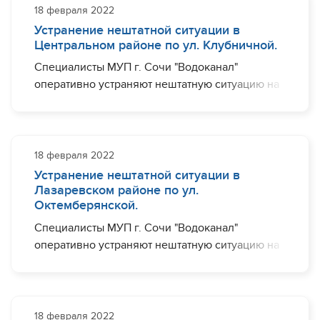
по ул. Плановая, пер. Лоосский, ул. Лоосская.
18 февраля 2022
Устранение нештатной ситуации в
Завершить необходимый комплекс работ
Центральном районе по ул. Клубничной.
планируется до 20:00.
Специалисты МУП г. Сочи "Водоканал"
оперативно устраняют нештатную ситуацию на
участке водовода диаметром 100 мм по ул.
Клубничная в районе дома № 15-17.
Ограничения с водоснабжением могут
наблюдаться (частично) по ул. Клубничная.
18 февраля 2022
Устранение нештатной ситуации в
Завершить необходимый комплекс работ
Лазаревском районе по ул.
планируется до 16:00.
Октемберянской.
Специалисты МУП г. Сочи "Водоканал"
оперативно устраняют нештатную ситуацию на
участке водовода диаметром 100 мм по ул.
Октемберянской, в районе дома №24.
Ограничения с водоснабжением могут
наблюдаться (частично) по ул.Октемберянская.
18 февраля 2022