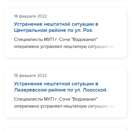
в районе дома №26/1. Ограничения с
водоснабжением могут наблюдаться (частично)
по пр. Курортный, ул. Театральная, ул.
18 февраля 2022
Орджоникидзе, ул. Советская, ул. Егорова, ул.
Устранение нештатной ситуации в
Учительская, ул. Воровского, ул. Роз.
Центральном районе по ул. Роз.
Специалисты МУП г. Сочи "Водоканал"
Завершить необходимый комплекс работ
оперативно устраняют нештатную ситуацию на
планируется до 06:00.
участке водовода диаметром 300 мм по ул. Роз
в районе дома № 20-26. Ограничения с
водоснабжением могут наблюдаться (частично)
по пр. Курортный, ул. Театральная, ул.
18 февраля 2022
Орджоникидзе, ул. Советская, ул. Воровского,
Устранение нештатной ситуации в
ул. Роз.
Лазаревском районе по ул. Лоосской.
Специалисты МУП г. Сочи "Водоканал"
Завершить необходимый комплекс работ
оперативно устраняют нештатную ситуацию на
планируется до 02:00.
участке водовода диаметром 100 мм по ул.
Лооской, в районе дома №26А. Ограничения с
водоснабжением могут наблюдаться (частично)